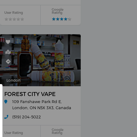
Google
User Rating
Rating
★
★
★
★
★
★
★
★
★
★
★
★
★
★
★
★
★
★
★
★
London
FOREST CITY VAPE
109 Fanshawe Park Rd E,
London, ON N5X 3X3, Canada
(519) 204-5022
Google
User Rating
Rating