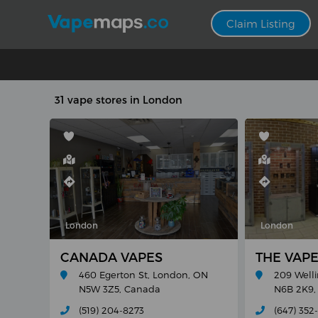
Claim Listing
31 vape stores in London
London
London
CANADA VAPES
THE VAP
460 Egerton St, London, ON
209 Well
N5W 3Z5, Canada
N6B 2K9,
(519) 204-8273
(647) 352