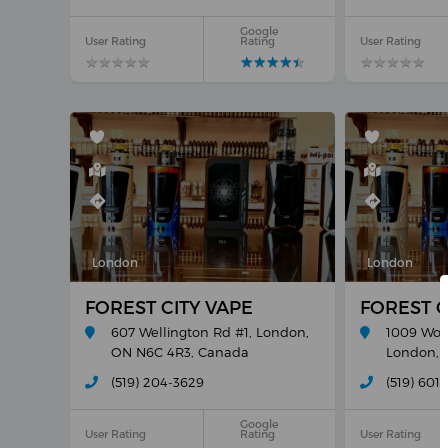
Google
User Rating
Rating
User Rating
★
★
★
★
★
★
★
★
★
★
★
★
★
★
★
★
★
★
★
★
★
★
★
★
★
★
★
★
★
★
London
London
FOREST CITY VAPE
FOREST C
607 Wellington Rd #1, London,
1009 Won
ON N6C 4R3, Canada
London, 
(519) 204-3629
(519) 601
Google
User Rating
Rating
User Rating