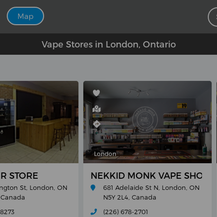
Map
Vape Stores in London, Ontario
London
ER STORE
NEKKID MONK VAPE SHOP (
ington St, London, ON
681 Adelaide St N, London, ON
 Canada
N5Y 2L4, Canada
-8273
(226) 678-2701