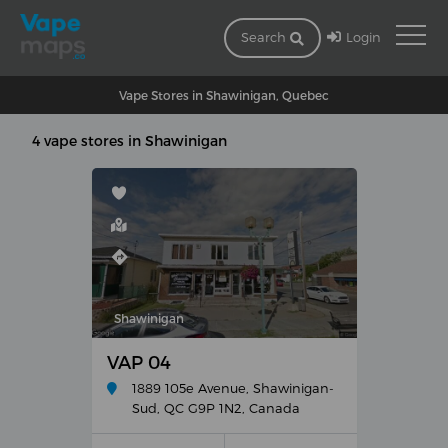
Login
Search
Vape Stores in Shawinigan, Quebec
4 vape stores in Shawinigan
Shawinigan
VAP 04
1889 105e Avenue, Shawinigan-
Sud, QC G9P 1N2, Canada