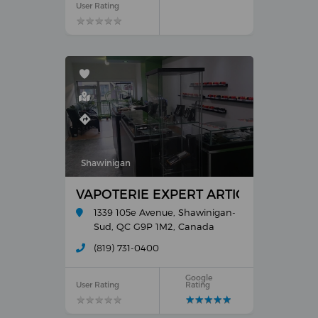
User Rating
★
★
★
★
★
★
★
★
★
★
Shawinigan
VAPOTERIE EXPERT ARTICLES POUR
1339 105e Avenue, Shawinigan-
Sud, QC G9P 1M2, Canada
(819) 731-0400
Google
User Rating
Rating
★
★
★
★
★
★
★
★
★
★
★
★
★
★
★
★
★
★
★
★