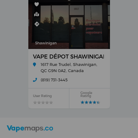
Shawinigan
VAPE DÉPOT SHAWINIGAN
1617 Rue Trudel, Shawinigan,
QC G9N 0A2, Canada
(819) 731-3445
Google
User Rating
Rating
★
★
★
★
★
★
★
★
★
★
★
★
★
★
★
★
★
★
★
★