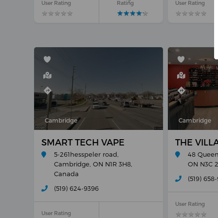
User Rating
Rating
User Rating
★
★
★
★
★
★
★
★
★
★
★
★
★
★
★
★
★
★
★
★
★
★
★
★
★
★
★
★
★
★
Cambridge
Cambridge
SMART TECH VAPE
THE VILL
5-261hesspeler road,
48 Queen 
Cambridge, ON N1R 3H8,
ON N3C 2
Canada
(519) 658
(519) 624-9396
User Rating
★
★
★
★
★
★
★
★
★
★
User Rating