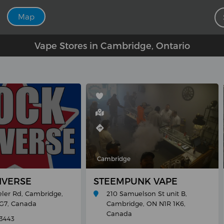
Map
Vape Stores in Cambridge, Ontario
Cambridge
IVERSE
STEEMPUNK VAPE
eler Rd, Cambridge,
210 Samuelson St unit B,
G7, Canada
Cambridge, ON N1R 1K6,
Canada
-3443