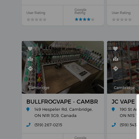
Google
User Rating
Rating
User Rating
★
★
★
★
★
★
★
★
★
★
★
★
★
★
★
★
★
★
★
★
★
★
★
★
★
★
★
★
★
★
Cambridge
Cambridge
BULLFROGVAPE - CAMBRIDGE ON
JC VAPE
149 Hespeler Rd, Cambridge,
190 St An
ON N1R 3G9, Canada
ON N1S 1
(519) 267-0215
(519) 543
Google