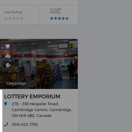
Google
User Rating
Rating
★
★
★
★
★
★
★
★
★
★
★
★
★
★
★
★
★
★
★
★
Cambridge
BRIDGE CENTRE
LOTTERY EMPORIUM
276 - 355 Hespeler Road,
Cambridge Centre, Cambridge,
ON N1R 6B3, Canada
(519) 623-1790