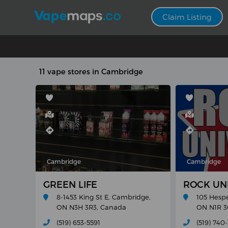
Claim Listing
11 vape stores in Cambridge
Cambridge
Cambridge
GREEN LIFE
ROCK UN
8-1453 King St E, Cambridge,
105 Hesp
ON N3H 3R3, Canada
ON N1R 3
(519) 653-5591
(519) 740