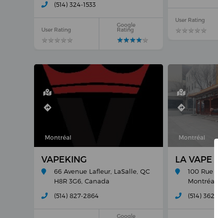
(514) 324-1533
User Rating
Google
★
★
★
★
★
★
★
★
★
★
User Rating
Rating
★
★
★
★
★
★
★
★
★
★
★
★
★
★
★
★
★
★
★
★
Montréal
Montréal
VAPEKING
LA VAPE
66 Avenue Lafleur, LaSalle, QC
100 Rue d
H8R 3G6, Canada
Montréal
(514) 827-2864
(514) 362-
Google