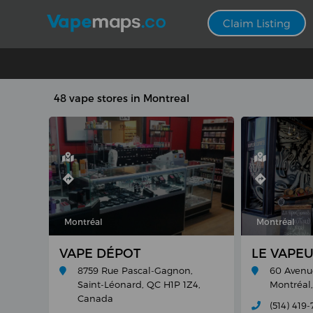
Claim Listing
48 vape stores in Montreal
Montréal
Montréal
VAPE DÉPOT
LE VAPE
8759 Rue Pascal-Gagnon,
60 Avenu
Saint-Léonard, QC H1P 1Z4,
Montréal
Canada
(514) 419