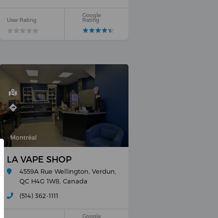
Google
User Rating
Rating
★
★
★
★
★
★
★
★
★
★
★
★
★
★
★
★
★
★
★
★
Montréal
LA VAPE SHOP
4559A Rue Wellington, Verdun,
QC H4G 1W8, Canada
(514) 362-1111
Google