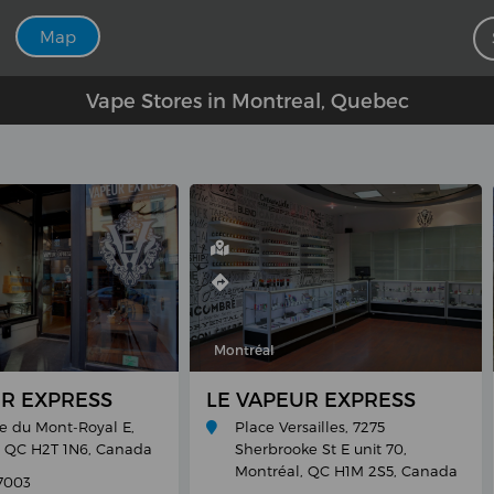
Map
Vape Stores in Montreal, Quebec
Montréal
UR EXPRESS
LE VAPEUR EXPRESS
e du Mont-Royal E,
Place Versailles, 7275
, QC H2T 1N6, Canada
Sherbrooke St E unit 70,
Montréal, QC H1M 2S5, Canada
-7003