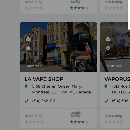
User Rating
Rating
User Rating
★
★
★
★
★
★
★
★
★
★
★
★
★
★
★
★
★
★
★
★
★
★
★
★
★
★
★
★
★
★
Montréal
Montréal
LA VAPE SHOP
VAPORUS 
5168 Chemin Queen Mary,
1613 Rue 
Montréal, QC H3W 1X5, Canada
QC H2X 3
(514) 362-1111
(514) 508
Google
User Rating
Rating
User Rating
★
★
★
★
★
★
★
★
★
★
★
★
★
★
★
★
★
★
★
★
★
★
★
★
★
★
★
★
★
★